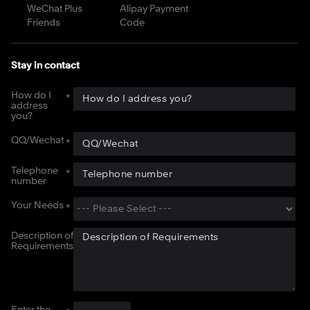
WeChat Plus
Alipay Payment
Friends
Code
Stay in contact
How do I
address
you?
QQ/Wechat
Telephone
number
Your Needs
Description of
Requirements